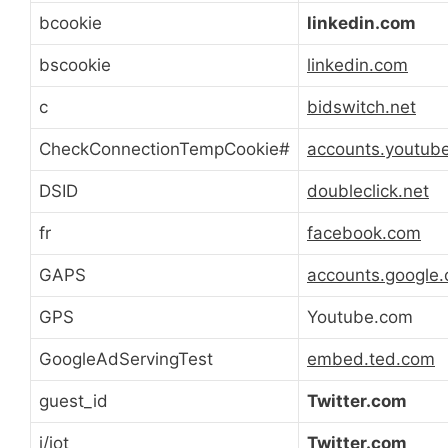
bcookie
linkedin.com
bscookie
linkedin.com
c
bidswitch.net
CheckConnectionTempCookie#
accounts.youtub
DSID
doubleclick.net
fr
facebook.com
GAPS
accounts.google
GPS
Youtube.com
GoogleAdServingTest
embed.ted.com
guest_id
Twitter.com
i/jot
Twitter.com