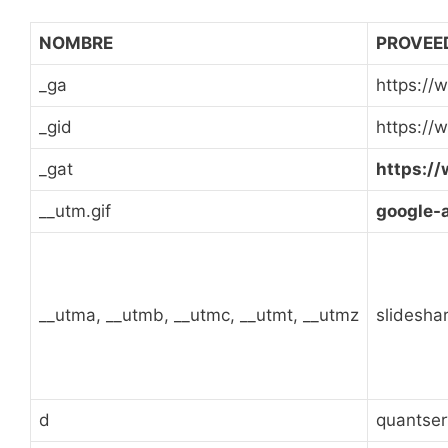
NOMBRE
PROVEE
_ga
https://
_gid
https://
_gat
https:/
__utm.gif
google-
__utma, __utmb, __utmc, __utmt, __utmz
slidesha
d
quantse