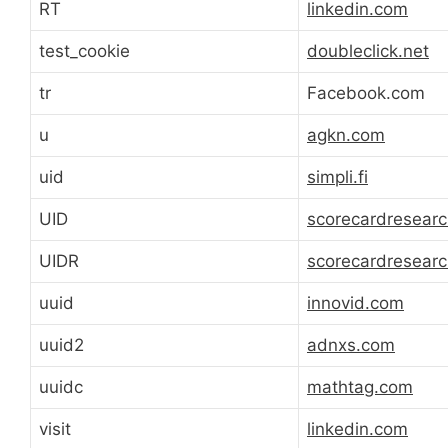
RT
linkedin.com
test_cookie
doubleclick.net
tr
Facebook.com
u
agkn.com
uid
simpli.fi
UID
scorecardresear
UIDR
scorecardresear
uuid
innovid.com
uuid2
adnxs.com
uuidc
mathtag.com
visit
linkedin.com